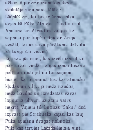
dēlam Aganemnonam kas deva 
skolotāja ziņu savu tālāk - 
Lāčplēšiem, lai tas ir ārpus pīķu 
dejas kā Pūķa jātnieks.  Tautai esot 
Apolona un Afrodītes valgos tie 
sapņoja par kopējo cīņu ar Areju 
uzsākt, lai uz savu pārākumu dzīvotu 
kā kungi šai visumā.  
Jā, maz jūs esiet, kas izvēli izprot un 
par savas viedās  ziņas izmantošanu 
pelti un nīsti jel no tumsoņiem 
būsiet. Kā lai nenīst tos, kas atmasko 
kļūdas un viltu, ja nedz naudas, 
nedz baudas un izredzētās varas 
lepnuma plīvuri uz acīm vairs 
nekrīt. Viņiem tik būtības "Sakni" dod 
izprast pie Strēlnieka kājas, kas ļauj 
Pūķa apmānu dragāt nebūtībā.
Pūķi kas tērpies Lāčādā lielajā viņš 