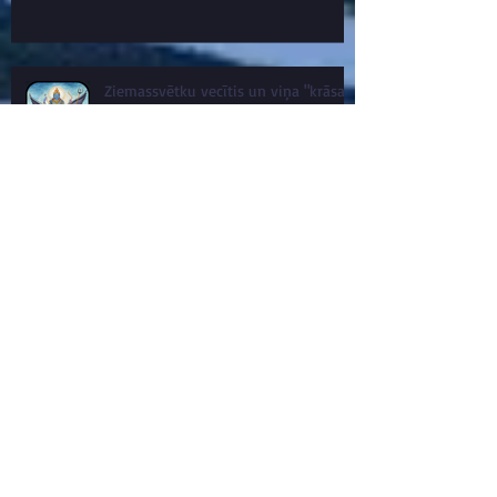
Ziemassvētku vecītis un viņa "krāsa".
Jupiters jeb Guru vissliktākajā
pozīcijā jeb Neecha
Vilki