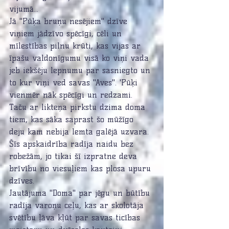
vijumā...
Jā "Pūķa bruņu nesējiem" dzīve 
viņiem jādzīvo spēcīgi, cēli un 
mīlestības pilnu krūti, kas vijas ar 
īpašu valdonīgumu visā ko viņi vada 
jeb iekšēju lepnumu par sasniegto un 
to kur viņi ved savas "Aves". 'Pūķi 
vienmēr nāk spēcīgi un redzami.
Taču ar likteņa pirkstu dzima doma 
tiem, kas sāka saprast šo mūžīgo 
deju kam nebija lemta galējā uzvara. 
Šīs apskaidrība radīja naidu bez 
robežām, jo tikai šī izpratne deva 
brīvību no viesuļiem kas plosa upuru 
dzīves.  
Jautājuma "Doma" par jēgu un būtību 
radīja varoņu ceļu, kas ar skolotāja 
svētību ļāva kļūt par savas ticības 