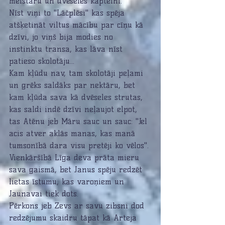
meistaru un dvēseles kapteini. 
Nīst viņi to "Lāčplēsi" kas spēja 
atšķetināt viltus mācību par cīņu kā 
dzīvi, jo viņš bija modies no 
instinktu transa, kas lāva nīst 
patieso skolotāju...
Kam kļūdu nav, tam skolotāji peļami 
un grēks saldāks par nektāru, bet 
kam kļūda sava kā dvēseles strutas, 
kas saldi indē dzīvi neļaujot elpot, 
tas Atēnu jeb Māru sauc un sauc: "Jel 
acis atver aklās manas, kas manā 
tumsonībā dara visu pretēji ko vēlos". 
Vienkāršībā Līga deva prāta mieru 
sava gaismā, bet Janus spēju redzēt 
lietas īstumu, kas varoņiem un 
Jaunavai tiek dots.
Pērkons jeb Zevs ar savu zibsni dod 
redzējumu skaidru tāpat kā Arteja 