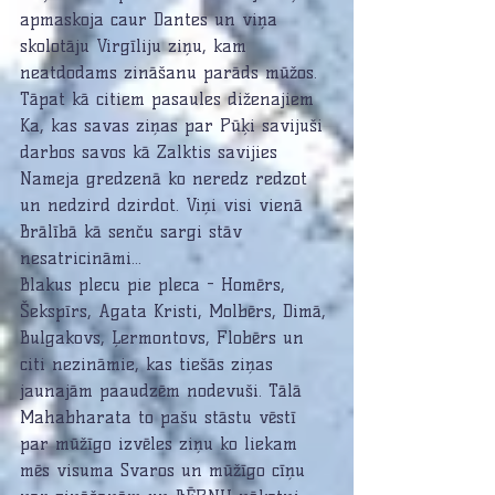
apmaskoja caur Dantes un viņa 
skolotāju Virgīliju ziņu, kam 
neatdodams zināšanu parāds mūžos. 
Tāpat kā citiem pasaules diženajiem 
Ka, kas savas ziņas par Pūķi savijuši 
darbos savos kā Zalktis savijies 
Nameja gredzenā ko neredz redzot 
un nedzird dzirdot. Viņi visi vienā 
Brālībā kā senču sargi stāv 
nesatricināmi... 
Blakus plecu pie pleca - Homērs, 
Šekspīrs, Agata Kristi, Molbērs, Dimā, 
Bulgakovs, Ļermontovs, Flobērs un 
citi nezināmie, kas tiešās ziņas 
jaunajām paaudzēm nodevuši. Tālā 
Mahabharata to pašu stāstu vēstī 
par mūžīgo izvēles ziņu ko liekam 
mēs visuma Svaros un mūžīgo cīņu 