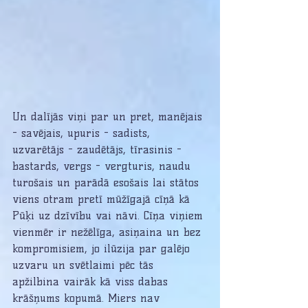
Un dalījās viņi par un pret, manējais 
- savējais, upuris - sadists, 
uzvarētājs - zaudētājs, tīrasinis - 
bastards, vergs - vergturis, naudu 
turošais un parādā esošais lai stātos 
viens otram pretī mūžīgajā cīņā kā 
Pūķi uz dzīvību vai nāvi. Cīņa viņiem 
vienmēr ir nežēlīga, asiņaina un bez 
kompromisiem, jo ilūzija par galējo 
uzvaru un svētlaimi pēc tās 
apžilbina vairāk kā viss dabas 
krāšņums kopumā. Miers nav 