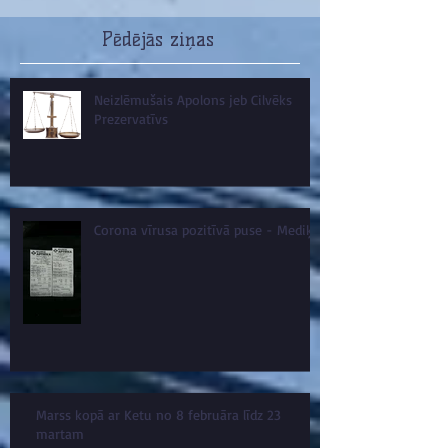
Pēdējās ziņas
Neizlēmušais Apolons jeb Cilvēks
Prezervatīvs
Corona vīrusa pozitīvā puse - Mediķi
Marss kopā ar Ketu no 8 februāra līdz 23
martam