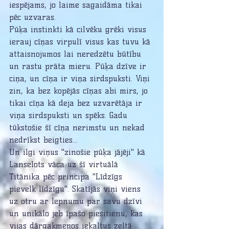
iespējams, jo laime sagaidāma tikai 
pēc uzvaras. 
Pūķa instinkti kā cilvēku grēki visus 
ierauj cīņas virpulī visus kas tuvu kā 
attaisnojumos lai neredzētu būtību 
un rastu prāta mieru. Pūķa dzīve ir 
ciņa, un cīņa ir viņa sirdspuksti. Viņi 
zin, ka bez kopējās cīņas abi mirs, jo 
tikai cīņa kā deja bez uzvarētāja ir 
viņa sirdspuksti un spēks. Gadu 
tūkstošie šī cīņa nerimstu un nekad 
nedrīkst beigties...
Un ilgi viņus "zinošie pūķa jājēji" kā 
Lanselots vāca uz šī virtuālā 
Titānika pēc principa "Līdzīgs 
pievelk līdzīgu". Skatījās viņi viens 
uz otru ar lepnumu par savu dzīvi 
un unikālo jeb īpašo piesitienu, kas 
vijas dārgakmeņos iekaltus zeltā 