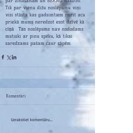
par zināšanām un BĒRNU nākotni.
Tik par vienu dižu noslēpumu viņi 
visi stāsta kas gadsimtiem norit acu 
priekā mums neredzot esot dzīvē kā 
cīņā . Tas noslēpums nav nododams 
mutiski ar pinu spēku, kā tikai 
saredzams pašam caur sāpēm.
Komentāri
Uzrakstiet komentāru...