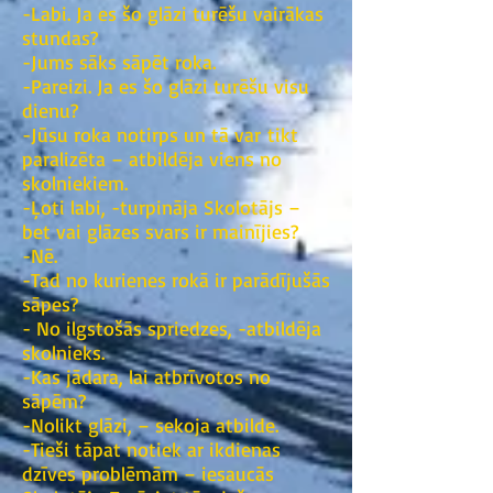
-Labi. Ja es šo glāzi turēšu vairākas
stundas?
-Jums sāks sāpēt roka.
-Pareizi. Ja es šo glāzi turēšu visu
dienu?
-Jūsu roka notirps un tā var tikt
paralizēta – atbildēja viens no
skolniekiem.
-Ļoti labi, -turpināja Skolotājs –
bet vai glāzes svars ir mainījies?
-Nē.
-Tad no kurienes rokā ir parādījušās
sāpes?
- No ilgstošās spriedzes, -atbildēja
skolnieks.
-Kas jādara, lai atbrīvotos no
sāpēm?
-Nolikt glāzi, – sekoja atbilde.
-Tieši tāpat notiek ar ikdienas
dzīves problēmām – iesaucās