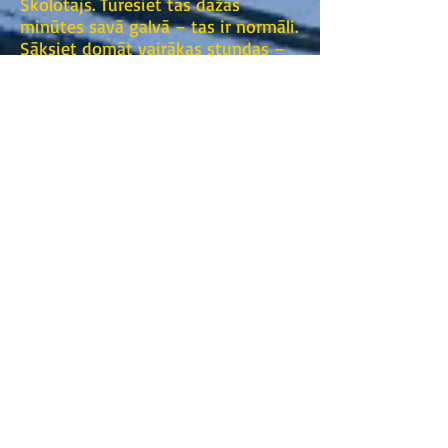
Skolotājs. Turēsiet tās dažas
minūtes savā galvā – tas ir normāli.
Sāksiet domāt vairākas stundas –
sāksiet izjust sāpēs. Ja sāksiet
domāt par tām caurām dienām, tās
sāks paralizēt Jūs, un Jūs vairs
nespēsiet neko citu darīt. Lai
atbrīvotos no sāpēm, nepieciešams
atbrīvot galvu no problēmām.
Yoga ir tikai viena no sistēmām ar
kuras palīdzību cilvēks iemācās
saspringt un atslābināties brīžos
kad tas ir nepieciešams - sākumā
fiziski un tikai pēc tam abziņā un
reālajā dzīvē.
Yoga kā jebkura sistēma, kas
nokārtokusi laika eksāmenu (5000
gadu) ir pakļauta visuma evolūcijas
likumiem, tātad, lai cilvēks sāktu