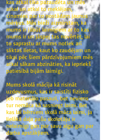
kas atkal tika pazaudēta un mēs
atkal un atkal to meklējam,
cīnamies par to nostādam jaunus
mērķus. Mēs bieži aizmirstam, ka
mums ir jābūt laimīgiem ar to kas
mums ir un jāspej tas novērtēt, lai
to saprastu ar mums notiek arī
sliktas lietas, kaut ko zaudējam un
tikai pēc šiem pārdzīvojumiem mēs
atkal sākam abzināties, ka iepriekš
patiesībā bijām laimīgi.
Mums skolā mācīja kā risināt
uzdevusmus, kas ir saistīti fizisko
jeb materiālo pasauli, bet neviens
tur nemāca kā sasniegt laimi. Bet
kas lai bērniem skolā māca laimi, ja
lielākā daļa pašu skolotāju ir
nelaimīgi gan par savu algu gan par
darba apstākļiem.