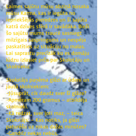
Laimes sajūtu mūsu abziņā nosaka
mūsu Karma, kas ir iegūta no
iepriekšējās pieredzes un šī sajūta
katrā dzīves sfērā ir savādāka. Bieži
šo sajūtu mums traucē sasniegt
milzīgais saspringums un nespēja
paskatīties uz situāciju no malas.
Lai saprastu precīzāk ko es domāju
lūdzu izlasiet prču par Skolotāju un
Skolnieku:
Skolotājs paņēma glāzi ar ūdeni un
jautā skolniekiem:
-Jūsuprāt, cik daudz sver šī glāze?
-Apmēram 200 gramus – atbildēja
skolnieki.
-Kā redzat, sver ļoti maz, – teica
Skolotājs: – Kas notiks, ja glāzi
paturēšu uz rokas dažas minūtes?
-Gandrīz nekas nebūs.