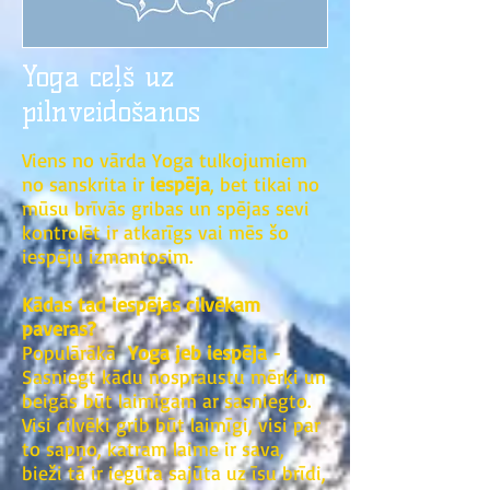
Yoga ceļš uz
pilnveidošanos
Viens no vārda Yoga tulkojumiem
no sanskrita ir
iespēja
, bet tikai no
mūsu brīvās gribas un spējas sevi
kontrolēt ir atkarīgs vai mēs šo
iespēju izmantosim.
Kādas tad iespējas cilvēkam
paveras?
Populārākā
Yoga jeb iespēja
-
Sasniegt kādu nospraustu mērķi un
beigās būt laimīgam ar sasniegto.
Visi cilvēki grib būt laimīgi, visi par
to sapņo, katram laime ir sava,
bieži tā ir iegūta sajūta uz īsu brīdi,